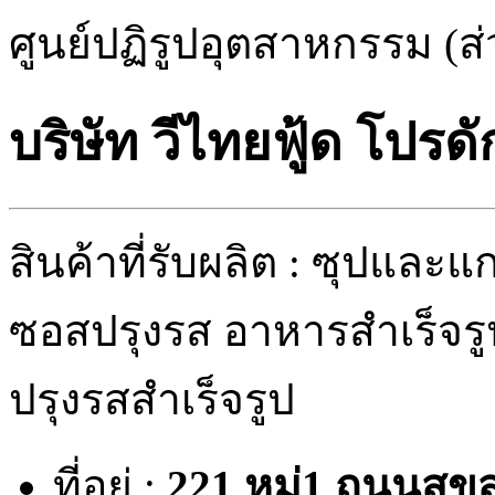
ศูนย์ปฏิรูปอุตสาหกรรม (ส
บริษัท วีไทยฟู้ด โปรด
สินค้าที่รับผลิต : ซุปและแ
ซอสปรุงรส อาหารสำเร็จรูป 
ปรุงรสสำเร็จรูป
ที่อยู่ :
221 หมู่1 ถนนสุข