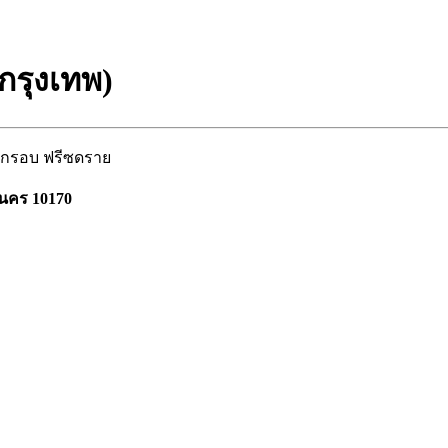
(กรุงเทพ)
บกรอบ ฟรีซดราย
านคร 10170