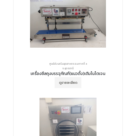
ศูนย์ส่งเสริมอุตสาหกรรมภาคที่ 4
จ.อุดรธานี
เครื่องซีลถุงบรรจุภัณฑ์(แนวตั้ง)เติมไนโตเจน
ดูรายละเอียด