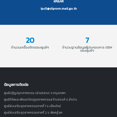
อีเมล
ipc5@diprom.mail.go.th
20
7
จำนวนเครื่องจักรของศูนย์ฯ
จำนวนฐานข้อมูลผู้ประกอบการ OEM
ของศูนย์ฯ
ข้อมูลการติดต่อ
ศูนย์ปฏิรูปอุตสาหกรรม (ส่วนกลาง) จ.กรุงเทพฯ
ศูนย์วิจัยและพัฒนาวัสดุอุตสาหกรรมสร้างสรรค์ จ.ลำปาง
ศูนย์ส่งเสริมอุตสาหกรรมภาคที่ 1 จ.เชียงใหม่
ศูนย์ส่งเสริมอุตสาหกรรมภาคที่ 2 จ.พิษณุโลก