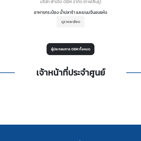
บริษัท ฟ้าเปิด OEM จำกัด (กาฬสินธุ์)
อาหารกระป๋อง น้ำปลาร้า และขนมจีนอบแห้ง
ดูรายละเอียด
ผู้ประกอบการ OEM ทั้งหมด
เจ้าหน้าที่ประจำศูนย์