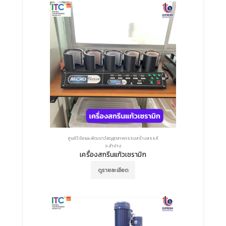
ศูนย์วิจัยและพัฒนาวัสดุอุตสาหกรรมสร้างสรรค์
จ.ลำปาง
เครื่องสกรีนแก้วเซรามิก
ดูรายละเอียด