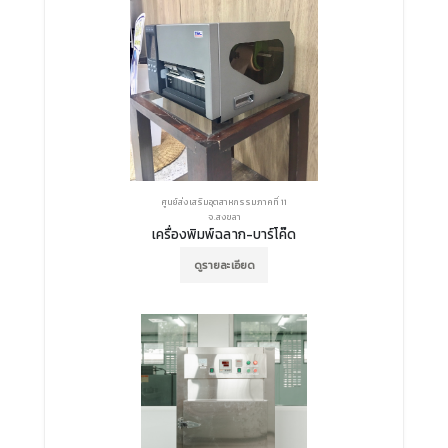
ศูนย์ส่งเสริมอุตสาหกรรมภาคที่ 11
จ.สงขลา
เครื่องพิมพ์ฉลาก-บาร์โค๊ด
ดูรายละเอียด