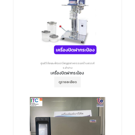
ศูนย์วิจัยและพัฒนาวัสดุอุตสาหกรรมสร้างสรรค์
จ.ลำปาง
เครื่องปิดฝากระป๋อง
ดูรายละเอียด