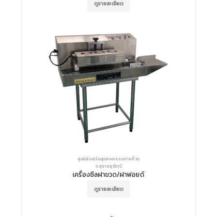
ดูรายละเอียด
ศูนย์ส่งเสริมอุตสาหกรรมภาคที่ 10
จ.สุราษฎร์ธานี
เครื่องซีลฝาขวด/ฝาฟอยด์
ดูรายละเอียด