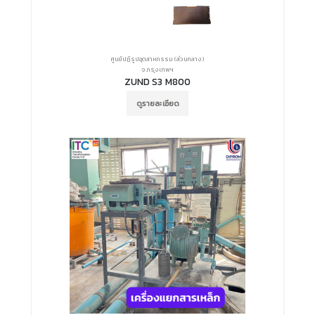
ศูนย์ปฏิรูปอุตสาหกรรม (ส่วนกลาง)
จ.กรุงเทพฯ
ZUND S3 M800
ดูรายละเอียด