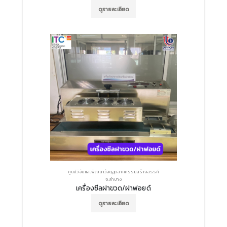
ดูรายละเอียด
ศูนย์วิจัยและพัฒนาวัสดุอุตสาหกรรมสร้างสรรค์
จ.ลำปาง
เครื่องซีลฝาขวด/ฝาฟอยด์
ดูรายละเอียด